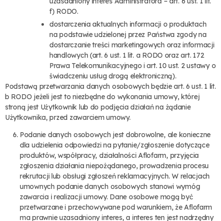
uzasadniony interes Administratora – art. 6 ust. 1 lit.
f) RODO.
dostarczenia aktualnych informacji o produktach
na podstawie udzielonej przez Państwa zgody na
dostarczanie treści marketingowych oraz informacji
handlowych (art. 6 ust. 1 lit. a RODO oraz art. 172
Prawa Telekomunikacyjnego i art. 10 ust. 2 ustawy o
świadczeniu usług drogą elektroniczną).
Podstawą przetwarzania danych osobowych będzie art. 6 ust. 1 lit.
b RODO jeżeli jest to niezbędne do wykonania umowy, której
stroną jest Użytkownik lub do podjęcia działań na żądanie
Użytkownika, przed zawarciem umowy.
Podanie danych osobowych jest dobrowolne, ale konieczne
dla udzielenia odpowiedzi na pytanie/zgłoszenie dotyczące
produktów, współpracy, działalności Aflofarm, przyjęcia
zgłoszenia działania niepożądanego, prowadzenia procesu
rekrutacji lub obsługi zgłoszeń reklamacyjnych. W relacjach
umownych podanie danych osobowych stanowi wymóg
zawarcia i realizacji umowy. Dane osobowe mogą być
przetwarzane i przechowywane pod warunkiem, że Aflofarm
ma prawnie uzasadniony interes, a interes ten jest nadrzędny