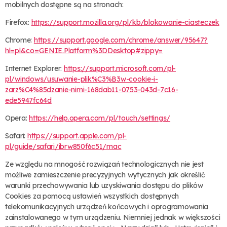
mobilnych dostępne są na stronach:
Firefox:
https://support.mozilla.org/pl/kb/blokowanie-ciasteczek
Chrome:
https://support.google.com/chrome/answer/95647?
hl=pl&co=GENIE.Platform%3DDesktop#zippy=
Internet Explorer:
https://support.microsoft.com/pl-
pl/windows/usuwanie-plik%C3%B3w-cookie-i-
zarz%C4%85dzanie-nimi-168dab11-0753-043d-7c16-
ede5947fc64d
Opera:
https://help.opera.com/pl/touch/settings/
Safari:
https://support.apple.com/pl-
pl/guide/safari/ibrw850f6c51/mac
Ze względu na mnogość rozwiązań technologicznych nie jest
możliwe zamieszczenie precyzyjnych wytycznych jak określić
warunki przechowywania lub uzyskiwania dostępu do plików
Cookies za pomocą ustawień wszystkich dostępnych
telekomunikacyjnych urządzeń końcowych i oprogramowania
zainstalowanego w tym urządzeniu. Niemniej jednak w większości