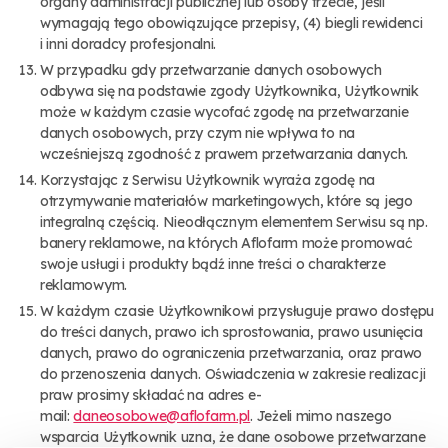
organy administracji publicznej lub osoby trzecie, jeśli
wymagają tego obowiązujące przepisy, (4) biegli rewidenci
i inni doradcy profesjonalni.
W przypadku gdy przetwarzanie danych osobowych
odbywa się na podstawie zgody Użytkownika, Użytkownik
może w każdym czasie wycofać zgodę na przetwarzanie
danych osobowych, przy czym nie wpływa to na
wcześniejszą zgodność z prawem przetwarzania danych.
Korzystając z Serwisu Użytkownik wyraża zgodę na
otrzymywanie materiałów marketingowych, które są jego
integralną częścią. Nieodłącznym elementem Serwisu są np.
banery reklamowe, na których Aflofarm może promować
swoje usługi i produkty bądź inne treści o charakterze
reklamowym.
W każdym czasie Użytkownikowi przysługuje prawo dostępu
do treści danych, prawo ich sprostowania, prawo usunięcia
danych, prawo do ograniczenia przetwarzania, oraz prawo
do przenoszenia danych. Oświadczenia w zakresie realizacji
praw prosimy składać na adres e-
mail:
daneosobowe@aflofarm.pl
. Jeżeli mimo naszego
wsparcia Użytkownik uzna, że dane osobowe przetwarzane