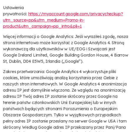
Ustawienia
prywatności:
https://myaccount.google.com/privacycheckup?
utm_source=pp&utm_medium=Promo-in-
product&utm_campaign=pp_intro&pli=1
Więcej informacji o Google Analytics: Jeśli wyraziłeś zgodę, nasza
strona internetowa może korzystać z Google Analytics 4. Stroną
wykonawczą dla użytkowników w UE/EOG i Szwajcarii jest
Google Ireland Limited, Google Building Gordon House, 4 Barrow
St, Dublin, D04 E5W5, Irlandia („Google”).
Zakres przetwarzania: Google Analytics 4 wykorzystuje pliki
cookies, które umożliwiają analizę korzystania przez Ciebie z
naszych stron internetowych. W Google Analytics 4 anonimizacja
adresu IP jest domyślnie włączona. Ze względu na anonimizację
adresu IP Twój adres IP zostanie skrócony przez Google na
terenie państw członkowskich Unii Europejskiej lub w innych
państwach będących stronami Porozumienia o Europejskim
Obszarze Gospodarczym. Tylko w wyjątkowych przypadkach
pełny adres IP zostanie przesłany na serwer Google w USA i tam
skrócony. Według Google adres IP przekazany przez Pani/Pana