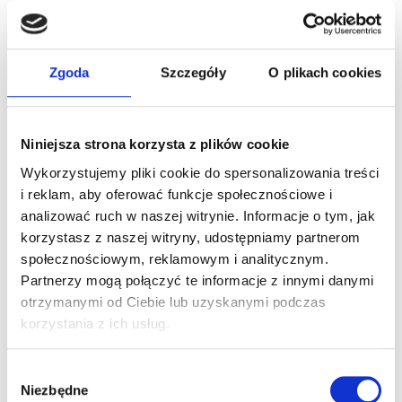
są niezgodnie z przepisami obowiązującego prawa,
przysługuje prawo wniesienia skargi do organu nadzorczego
(tj. Prezesa Urzędu Ochrony Danych Osobowych).
Użytkownikom przysługuje prawo do wniesienia sprzeciwu na
Zgoda
Szczegóły
O plikach cookies
przetwarzanie danych osobowych, gdy odbywa się ono na
podstawie prawnie uzasadnionego interesu
W sprawach nieuregulowanych niniejszą Polityką
Niniejsza strona korzysta z plików cookie
Prywatności stosuje się odpowiednio właściwe przepisy
prawa.
Wykorzystujemy pliki cookie do spersonalizowania treści
Administrator Danych Osobowych zastrzega sobie prawo
i reklam, aby oferować funkcje społecznościowe i
zmiany niniejszej polityki prywatności poprzez opublikowanie
analizować ruch w naszej witrynie. Informacje o tym, jak
nowej wersji w Serwisie.
korzystasz z naszej witryny, udostępniamy partnerom
POLITYKA COOKIES
społecznościowym, reklamowym i analitycznym.
Co to są pliki cookies?
Partnerzy mogą połączyć te informacje z innymi danymi
Pliki cookies to małe pliki tekstowe przechowywane na
otrzymanymi od Ciebie lub uzyskanymi podczas
komputerze użytkownika, które pozwalają zapamiętać przepływ
korzystania z ich usług.
informacji między serwisami internetowymi i przeglądarką. Spełnią
one szereg funkcji, które mają wpływ na wygodę przeglądania
stron internetowych.
W
Niezbędne
y
Rodzaje Cookies