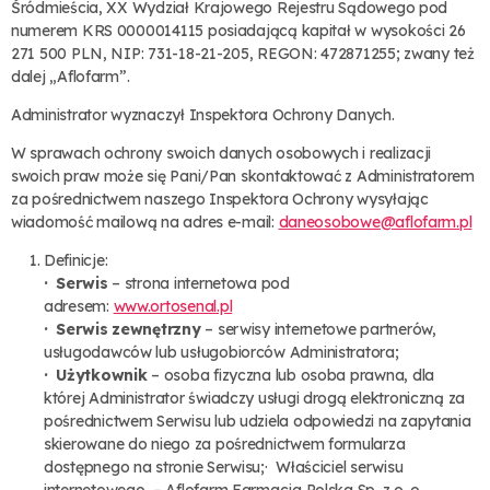
Śródmieścia, XX Wydział Krajowego Rejestru Sądowego pod
numerem KRS 0000014115 posiadającą kapitał w wysokości 26
271 500 PLN, NIP: 731-18-21-205, REGON: 472871255; zwany też
dalej „Aflofarm”.
Administrator wyznaczył Inspektora Ochrony Danych.
W sprawach ochrony swoich danych osobowych i realizacji
swoich praw może się Pani/Pan skontaktować z Administratorem
za pośrednictwem naszego Inspektora Ochrony wysyłając
wiadomość mailową na adres e-mail:
daneosobowe@aflofarm.pl
Definicje:
· Serwis
– strona internetowa pod
adresem:
www.ortosenal.pl
· Serwis zewnętrzny
– serwisy internetowe partnerów,
usługodawców lub usługobiorców Administratora;
· Użytkownik
– osoba fizyczna lub osoba prawna, dla
której Administrator świadczy usługi drogą elektroniczną za
pośrednictwem Serwisu lub udziela odpowiedzi na zapytania
skierowane do niego za pośrednictwem formularza
dostępnego na stronie Serwisu;· Właściciel serwisu
internetowego – Aflofarm Farmacja Polska Sp. z o. o.